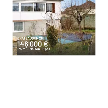
CHATEAUDUN 28
146 000 €
2
135 m
, Maison
, 6 pcs