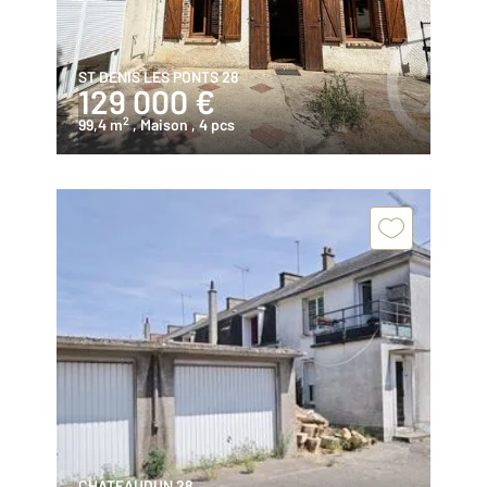
ST DENIS LES PONTS 28
129 000 €
2
99,4 m
, Maison
, 4 pcs
CHATEAUDUN 28