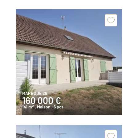
MARBOUE 28
160 000 €
2
141 m
, Maison
, 6 pcs