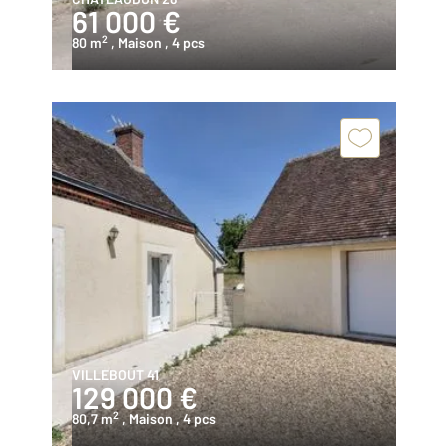
61 000 €
2
80 m
, Maison
, 4 pcs
VILLEBOUT 41
129 000 €
2
80,7 m
, Maison
, 4 pcs