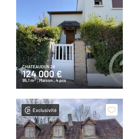
CHATEAUDUN 28
124 000 €
2
95,1 m
, Maison
, 4 pcs
Exclusivité