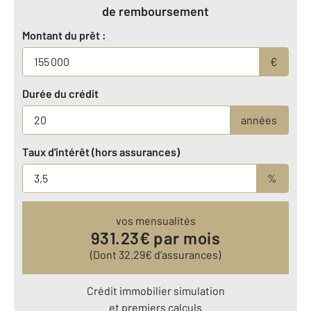
de remboursement
Montant du prêt :
€
Durée du crédit
années
Taux d'intérêt (hors assurances)
%
vos mensualités
931.23
€ par mois
(Dont
32.29
€ d’assurances)
Crédit immobilier simulation
et premiers calculs