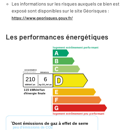
Les informations sur les risques auxquels ce bien est
exposé sont disponibles sur le site Géorisques :
https://www.georisques.gouv.fr/
Les performances énergétiques
logement extrêmement performant
consommation
(énergie primaire)
émissions
210
6
2
2
kWh/m
.an
kg CO
/m
.an
2
115 kWh/m²/an
d'énergie finale
logement extrêmement peu performant
Dont émissions de gaz à effet de serre
*
peu d'émissions de CO2