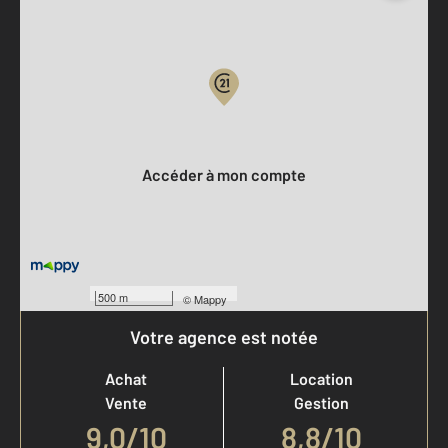
Parlons de vous, parlons biens
Votre compte :
Accéder à mon compte
500 m
©
Mappy
Votre agence est notée
Achat
Location
Vente
Gestion
9,0
/
10
8,8/10