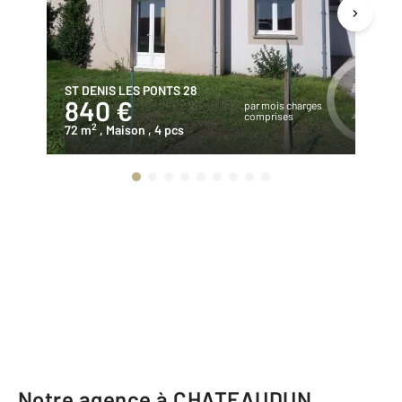
ST DENIS LES PONTS 28
C
840 €
5
par mois charges
comprises
2
72 m
, Maison
, 4 pcs
61
Notre agence à CHATEAUDUN