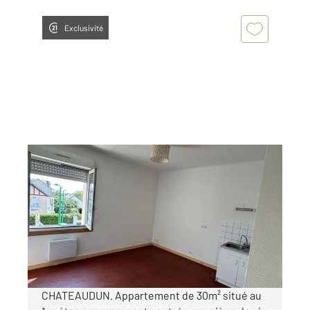
Exclusivité
CHATEAUDUN 28
2
30,38 m
, 2 pièces
Ref : 4312
Appartement F2 à louer
440 €
par mois charges comprises
CHATEAUDUN. Appartement de 30m² situé au