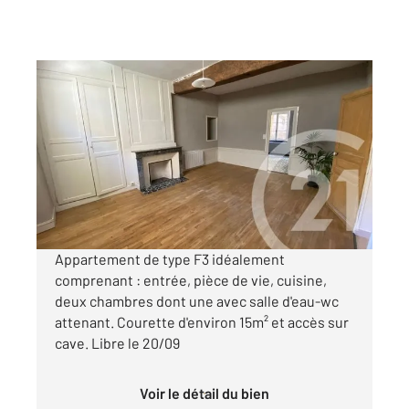
CHATEAUDUN 28
2
62 m
, 3 pièces
Ref : 4257
Appartement à louer
600 €
par mois charges comprises
Appartement de type F3 idéalement
comprenant : entrée, pièce de vie, cuisine,
deux chambres dont une avec salle d'eau-wc
attenant. Courette d'environ 15m² et accès sur
cave. Libre le 20/09
Voir le détail du bien