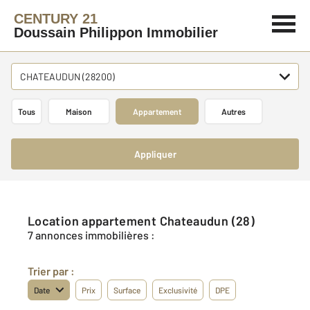
CENTURY 21
Doussain Philippon Immobilier
CHATEAUDUN (28200)
Tous
Maison
Appartement
Autres
Appliquer
Location appartement Chateaudun (28)
7 annonces immobilières :
Trier par :
Date
Prix
Surface
Exclusivité
DPE