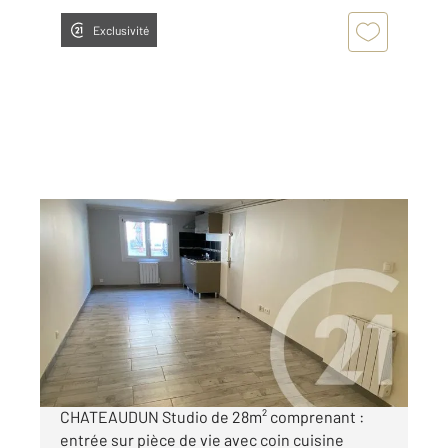
Exclusivité
CHATEAUDUN 28
2
28 m
, 1 pièce
Ref : 3835
Appartement Studio à louer
400 €
par mois charges comprises
CHATEAUDUN Studio de 28m² comprenant :
entrée sur pièce de vie avec coin cuisine