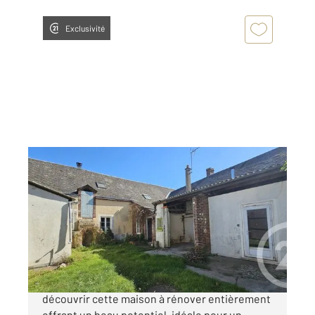
Exclusivité
SANCHEVILLE 28
2
146,05 m
, 5 pièces
Ref : 1556
Maison à vendre
68 500 €
À seulement dix minutes de Bonneval, venez
découvrir cette maison à rénover entièrement
offrant un beau potentiel, idéale pour un