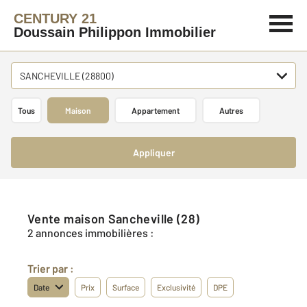
CENTURY 21
Doussain Philippon Immobilier
SANCHEVILLE (28800)
Tous
Maison
Appartement
Autres
Appliquer
Vente maison Sancheville (28)
2 annonces immobilières :
Trier par :
Date
Prix
Surface
Exclusivité
DPE