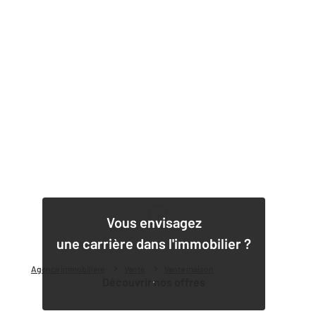
1
Vous envisagez
une carrière dans l'immobilier ?
Agence immobilière
Vente
Vente maison
Découvrir nos offres