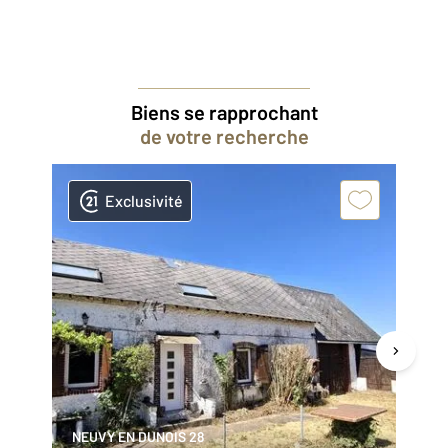
Biens se rapprochant
de votre recherche
Exclusivité
NEUVY EN DUNOIS 28
NO